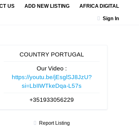
CT US
ADD NEW LISTING
AFRICA DIGITAL
Sign In
COUNTRY PORTUGAL
Our Video :
https://youtu.be/jEsglSJ8JzU?
si=LbIIWTkeDqa-L57s
+351933056229
Report Listing