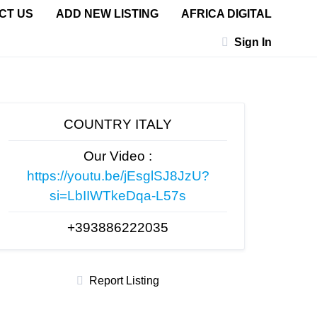
CT US
ADD NEW LISTING
AFRICA DIGITAL
Sign In
COUNTRY ITALY
Our Video :
https://youtu.be/jEsglSJ8JzU?
si=LbIIWTkeDqa-L57s
+393886222035
Report Listing