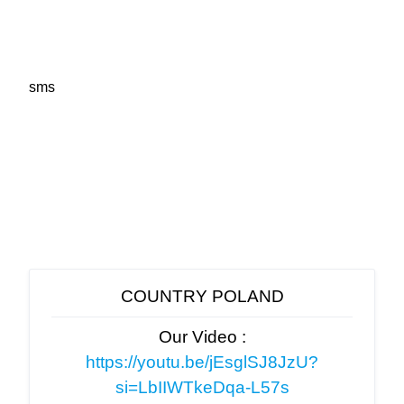
sms
COUNTRY POLAND
Our Video :
https://youtu.be/jEsglSJ8JzU?
si=LbIIWTkeDqa-L57s