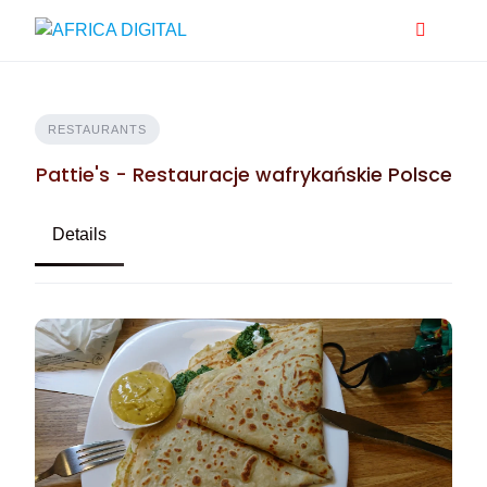
Skip
to
content
RESTAURANTS
Pattie's - Restauracje wafrykańskie Polsce
Details