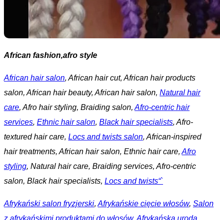
African fashion,afro style
African hair salon
, African hair cut, African hair products
salon, African hair beauty, African hair salon,
Natural hair
care
, Afro hair styling, Braiding salon,
Afro-centric hair
services
,
Ethnic hair salon
,
Black hair specialists
, Afro-
textured hair care,
Locs and twists salon
, African-inspired
hair treatments, African hair salon, Ethnic hair care,
Afro
styling
, Natural hair care, Braiding services, Afro-centric
salon, Black hair specialists,
Locs and twists“`
Afrykański salon fryzjerski
,
Afrykańskie cięcie włosów
,
Salon
z afrykańskimi produktami do włosów
,
Afrykańska uroda