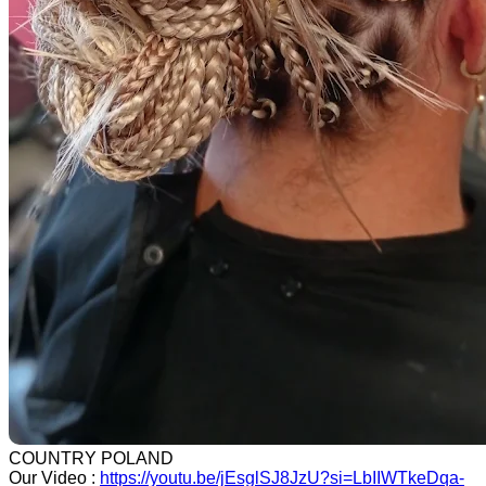
COUNTRY POLAND
Our Video :
https://youtu.be/jEsglSJ8JzU?si=LbIIWTkeDqa-