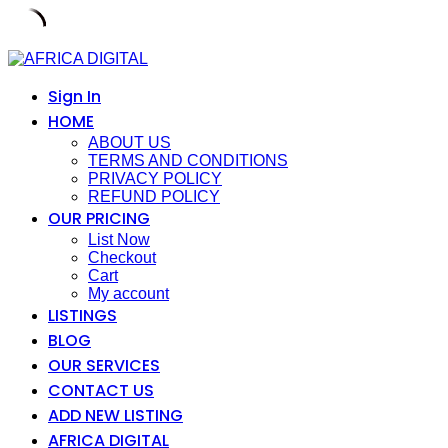
Skip
to
content
Sign In
HOME
ABOUT US
TERMS AND CONDITIONS
PRIVACY POLICY
REFUND POLICY
OUR PRICING
List Now
Checkout
Cart
My account
LISTINGS
BLOG
OUR SERVICES
CONTACT US
ADD NEW LISTING
AFRICA DIGITAL